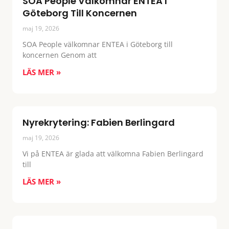
SOA People Välkomnar ENTEA I
Göteborg Till Koncernen
maj 19, 2026
SOA People välkomnar ENTEA i Göteborg till
koncernen Genom att
LÄS MER »
Nyrekrytering: Fabien Berlingard
maj 19, 2026
Vi på ENTEA är glada att välkomna Fabien Berlingard
till
LÄS MER »