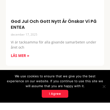
God Jul Och Gott Nytt År Önskar Vi På
ENTEA
december 17, 2025
Vi är tacksamma för alla givande samarbeten under
året och
LÄS MER »
We use cookies to ensure that we give you the best
experience on our website. If you continue to use this site we
will assume that you are happy with it.
Share This Article With A Friend
I Agree