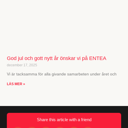
God jul och gott nytt år önskar vi på ENTEA
december 17, 2025
Vi är tacksamma för alla givande samarbeten under året och
LÄS MER »
Share this article with a friend