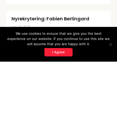
Nyrekrytering: Fabien Berlingard
maj 19, 2026
We use cookies to ensure that we give you the best
Vi på ENTEA är glada att välkomna Fabien Berlingard
experience on our website. If you continue to use this site we
till
will assume that you are happy with it.
LÄS MER »
I Agree