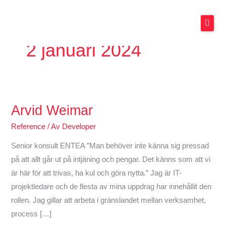
Hoppa
till
innehåll
2 januari 2024
Tjänster
Om oss
Arvid Weimar
Arvid
Nyheter
Weimar
Reference
/ Av
Developer
Karriär
Senior konsult ENTEA ”Man behöver inte känna sig pressad
på att allt går ut på intjäning och pengar. Det känns som att vi
Kundreferenser
är här för att trivas, ha kul och göra nytta.” Jag är IT-
English
projektledare och de flesta av mina uppdrag har innehållit den
rollen. Jag gillar att arbeta i gränslandet mellan verksamhet,
process […]
KONTAKT